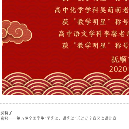
：没有了
：
喜报——第五届全国学生“学宪法，讲宪法”活动辽宁赛区演讲比赛