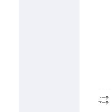
上一条
下一条