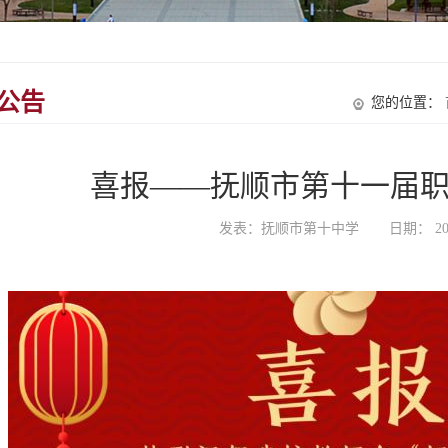
公告
您的位置：
喜报——抚顺市第十一届
发表：抚顺市第十中学
日期： 202