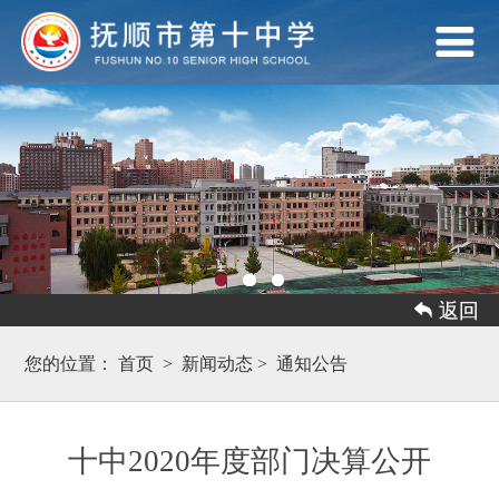
 返回
您的位置：
首页
>
新闻动态
>
通知公告
十中2020年度部门决算公开