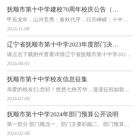
抚顺市第十中学建校70周年校庆公告（一）
甲辰龙年，山河竞秀；春秋代序，日月峥嵘；十中校园，翰墨幽香；七秩芳华，盛世相约。东方绿洲，揽尽物华；四季杏坛，广布德泽。1954年，抚顺十中开启了教学育人之路。70载流金岁月，几代十中人矢志不渝，躬耕不辍，...
2024-11-08
辽宁省抚顺市第十中学2023年度部门决算公开
请点击下载附件查看详情辽宁省抚顺市第十中学2023年度部门决算公开.pdf
2024-08-01
抚顺市第十中学校友信息征集
亲爱的校友们:您好！悠悠七秩芳华，漫漫征程如歌。抚顺市第十中学即将迎来建校七十周年的盛大时刻，这是我们共同的荣耀和回忆。为进一步完善校友信息，加强校友联系，凝聚校友力量，促进母校与各地校友的广泛沟通与...
2024-07-06
抚顺市第十中学2024年部门预算公开说明
第一部分 部门概况一、部门主要职能二、部门预算单位构成第二部分2024年部门预算表一、2024年收支预算总表二、2024年收入预算总表三、2024年支出预算总表四、2024年财政拨款收支预算总表五、2024年一般公共预算支出...
2024-02-08