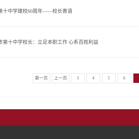
第十中学建校60周年——校长寄语
市第十中学校长：立足本职工作 心系百姓利益
第一页
上一页
3
4
5
6