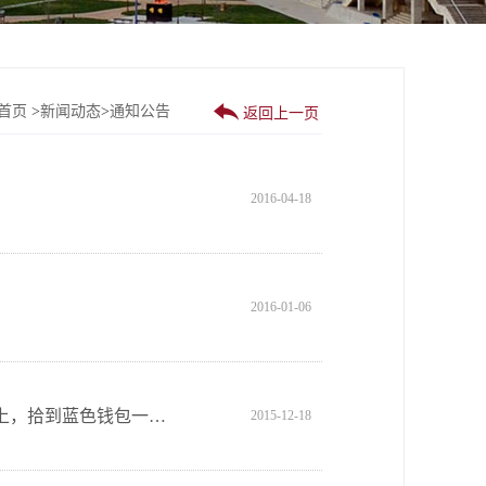
首页
>
新闻动态
>
通知公告

返回上一页
2016-04-18
2016-01-06
一年十二班佟鹏瀚同学于11月29日那天上午，在去往东周商场的马路上，拾到蓝色钱包一个，内有现金等重要文件，他在原地等待失主，见无人询问，打开钱包，看见里面失主的联系电话，主动联系失主，交还钱包。让失主感动万分，拿出一部分现金要做为酬谢，佟鹏瀚同学婉拒了失主的好意，对失主说这是我应该做的。失主为把这个正能量行为传递给社会，请来了新北方电台对佟鹏瀚同学拾金不昧的行为进行了报道，广泛宣传。为我们十中增添光彩，十中也为有这样的学生感到骄傲。学校对佟鹏瀚同学这种拾金不昧的精神进行了表彰，被抚顺十中评为“拾金不昧之星
2015-12-18