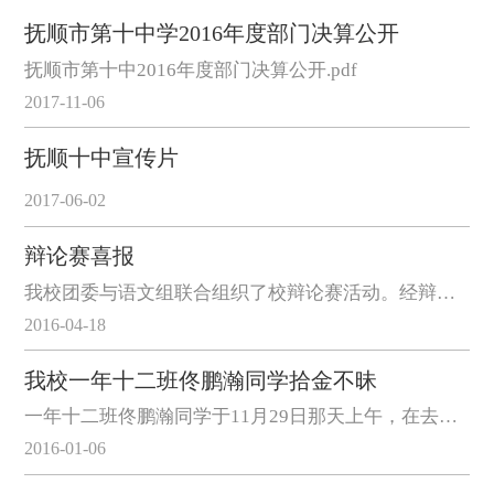
抚顺市第十中学2016年度部门决算公开
抚顺市第十中2016年度部门决算公开.pdf
2017-11-06
抚顺十中宣传片
2017-06-02
辩论赛喜报
我校团委与语文组联合组织了校辩论赛活动。经辩论赛评委的选拔和审核，现公布比赛结果如下： 一等奖：林雨岑 王 惠 尹奥博 李艾琳 二等奖：宋雪瑶 侯苏伦 常泽文 吴伟晋 ...
2016-04-18
我校一年十二班佟鹏瀚同学拾金不昧
一年十二班佟鹏瀚同学于11月29日那天上午，在去往东周商场的马路上，拾到蓝色钱包一个，内有现金等重要文件，他在原地等待失主，见无人询问，打开钱包，看见里面失主的联系电话，主动联系失主，交还钱包。让失主感动...
2016-01-06